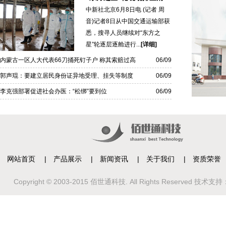
理完毕贴上封条
中新社北京6月8日电 (记者 周
音)记者8日从中国交通运输部获
悉，搜寻人员继续对“东方之
星”轮逐层逐舱进行...
[详细]
内蒙古一区人大代表66刀捅死钉子户 称其索赔过高
06/09
郭声琨：要建立居民身份证异地受理、挂失等制度
06/09
李克强部署促进社会办医：“松绑”要到位
06/09
网站首页
|
产品展示
|
新闻资讯
|
关于我们
|
资质荣誉
Copyright © 2003-2015 佰世通科技. All Rights Reserved 技