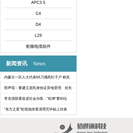
APC3.5
C4
D4
L29
射频电缆组件
新闻资讯
News
内蒙古一区人大代表66刀捅死钉子户 称其
索赔过高
郭声琨：要建立居民身份证异地受理、挂失
等制度
李克强部署促进社会办医：“松绑”要到位
“东方之星”轮现场排查清理完毕贴上封条