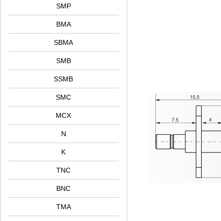
SMP
BMA
SBMA
SMB
SSMB
SMC
MCX
N
K
TNC
BNC
TMA